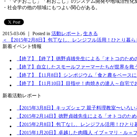
・「マチおこし」「村おこし」のシステム開発や地域活性化
・社会学の他の領域にもつよい関心がある。
2015-03-06 ｜ Posted in
活動レポート
,
生きる
＜ 【2015年2月8日】包丁なし、レンジフル活用！ひとり暮
新着イベント情報
【終了】【終了】徳野貞雄先生による「オトコのため
【終了】自立したスモールファーマーたちが世界を救
【終了】【11月8日】シンポジウム「食と農をベース
【終了】【11月10日】目指せ！肉焼きの達人～自宅
新着活動レポート
【2015年3月8日】キッズシェフ 親子料理教室〜いろ
【2015年2月14日】徳野貞雄先生による「オトコのた
【2015年2月8日】包丁なし、レンジフル活用！ひと
【2015年1月20日】卓越した肉職人 イブ＝マリ・ル