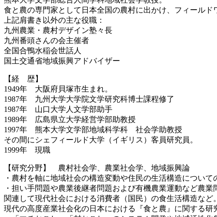
食と農の専門家として日本全国の農村に出かけ、フィールド
上記肩書き以外の主な役職：
九州農業・農村デザイン塾々長
九州番頭さんの会主催者
全国合鴨水稲会世話人
国土交通省地域振興アドバイザー
【経 歴】
1949年 大阪府貝塚市生まれ。
1987年 九州大学大学院文学研究科博士課程修了
1987年 山口大学人文学部助手
1989年 広島県立大学経営学部助教授
1997年 熊本大学文学部地域科学科 社会学助教授
その間にシェフィールド大学（イギリス）客員研究員。
1999年 現職
【研究分野】 農村社会学、農業社会学、地域振興論
・農村を軸に地域社会の構造変動や住民の生活構造について
・担い手問題や農業後継者問題および有機農業運動など農業
関連して現代社会における消費者（国民）の食生活構造など
現代の高度産業社会化の日本における『食と農』に関する研