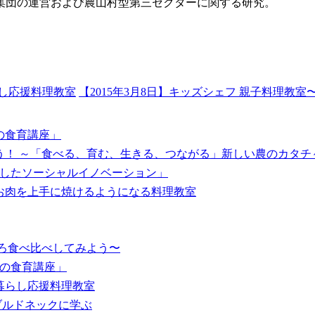
集団の運営および農山村型第三セクターに関する研究。
らし応援料理教室
【2015年3月8日】キッズシェフ 親子料理教
の食育講座」
う！ ～「食べる、育む、生きる、つながる」新しい農のカタチ
にしたソーシャルイノベーション」
でお肉を上手に焼けるようになる料理教室
いろ食べ比べしてみよう〜
めの食育講座」
り暮らし応援料理教室
＝ブルドネックに学ぶ