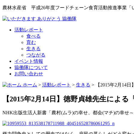
農林水産省 平成26年度フードチェーン食育活動推進事業「
活動レポート
食べる
育む
生きる
つながる
イベント情報
協働隊について
お問い合わせ
ホーム
>
活動レポート
>
生きる
>
【2015年2月
【2015年2月14日】徳野貞雄先生によ
NHK出版生活人新書「農村(ムラ)の幸せ、都会(マチ)の
権力闘争史としての歴史ではなく、庶民の暮らしがどう変わ