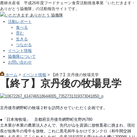
農林水産省 平成26年度フードチェーン食育活動推進事業「いただきます・
ありがとう協働隊」の活動報告サイトです。
活動レポート
食べる
育む
生きる
つながる
イベント情報
協働隊について
お問い合わせ
ホーム
>
イベント情報
>
【終了】京丹後の牧場見学
【終了】京丹後の牧場見学
京丹後市網野町の牧場２軒を訪問させていただく企画です
。
●「日本海牧場」 京都府京丹後市網野町生野内780
土木業が本業の農業法人さんで、先代が山を資源に放牧畜
産に挑まれ、現社
長が短角牛の母牛を放牧。これに黒毛和
牛をかけてタンクロ（和牛間交雑
種）を生産してこられま
したが、生産JAS認定を受けたのを機に2009年より