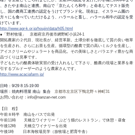
、きたやま南山と連携。南山で「京たんくろ和牛」と命名
してテスト販売
し、国の農商工連携の認定をうけてブラン
ド化。現在は、イスラーム圏の
方々にも食べていただける
よう、ハラールと畜し、ハラール和牛の認定を受
けていま
す。
http://www.agr-k.or.jp/
houjin/data/h05.html
●「野村牧場」 京都府京丹後市網野町小浜24-1
開拓農家の２代目、現社長が、経営革新。土壌分析を徹底
して質の良い牧草
を生産され、さらにお茶も生産。循環型
の酪農で質の高いミルクを生産し、
アイスクリームやジェ
ラートを商品化。その美味しさとバラエティ豊かな商
品づ
くりは見事です。
子どもたちの酪農体験実習の受け入れもして下さり、酪農
の現場と業界を牽
引するブルドーザーのような農家さんで
す。
http://www.acaciafarm.jp/
日時：9/29 8:15-19:00
場所：焼肉料理屋 南山 集合
京都市左京区下鴨北野々神町31
お問い合わせ：info@nanzan-net.com
【日 程】
午前８時半 南山をバスで出発
午前11時 天橋立ワイナリー「ぶどう畑のレストラン
」で休憩・昼食
午後12時 天橋立ワイナリーを出発
午後1時 日本海牧場見学（放牧場と肥育牛舎）