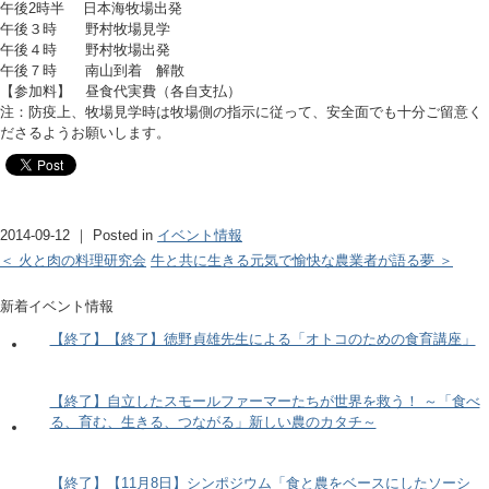
午後2時半 日本海牧場出発
午後３時 野村牧場見学
午後４時 野村牧場出発
午後７時 南山到着 解散
【参加料】 昼食代実費（各自支払）
注：防疫上、牧場見学時は牧場側の指示に従って、安全面
でも十分ご留意く
ださるようお願いします。
2014-09-12 ｜ Posted in
イベント情報
＜ 火と肉の料理研究会
牛と共に生きる元気で愉快な農業者が語る夢 ＞
新着イベント情報
【終了】【終了】徳野貞雄先生による「オトコのための食育講座」
【終了】自立したスモールファーマーたちが世界を救う！ ～「食べ
る、育む、生きる、つながる」新しい農のカタチ～
【終了】【11月8日】シンポジウム「食と農をベースにしたソーシ