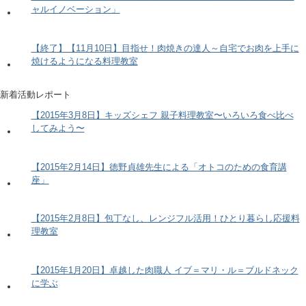
ャルイノベーション」
【終了】【11月10日】目指せ！肉焼きの達人～自宅でお肉を上手に
焼けるようになる料理教室
新着活動レポート
【2015年3月8日】キッズシェフ 親子料理教室〜いろいろ食べ比べ
してみよう〜
【2015年2月14日】徳野貞雄先生による「オトコのための食育講
座」
【2015年2月8日】包丁なし、レンジフル活用！ひとり暮らし応援料
理教室
【2015年1月20日】卓越した肉職人 イブ＝マリ・ル＝ブルドネック
に学ぶ